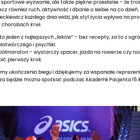
o sportowe wyzwanie, ale także piękne przesłanie – że tro
 lecz również ruch, aktywność i dbanie o siebie na co dzień.
ckiewicz każdego dnia widzi, jak styl życia wpływa na prof
 chorobach krwi.
to jeden z najlepszych „leków” – bez recepty, za to z og
wiotwórczego i psychiki.
 półmaraton – wystarczy spacer, jazda na rowerze czy nor
bić pierwszy krok.
emy ukończenia biegu i dziękujemy za wspaniałe reprezen
za będzie można spotkać podczas Akademii Pacjenta 15 l