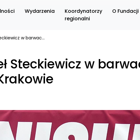
lności
Wydarzenia
Koordynatorzy
O Fundacji
regionalni
Doktor Paweł Steckiewicz w barwach Fundacji na Biegu w Krakowie
ł Steckiewicz w barwa
Krakowie