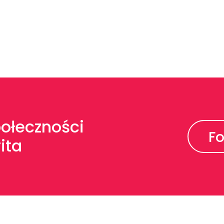
połeczności
F
ita