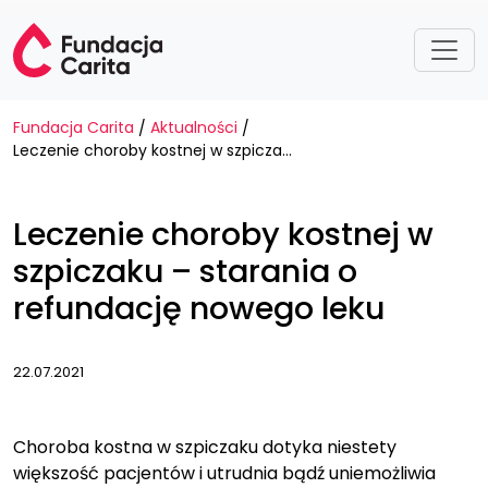
Przejdź do treści
Fundacja Carita
Aktualności
/
/
Leczenie choroby kostnej w szpiczaku – starania o refundację nowego leku
Leczenie choroby kostnej w
szpiczaku – starania o
refundację nowego leku
22.07.2021
Choroba kostna w szpiczaku dotyka niestety
większość pacjentów i utrudnia bądź uniemożliwia