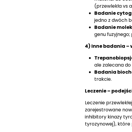
(przewlekła vs 
Badanie cytog
jedno z dwóch b
Badanie molek
genu fuzyjnego;
4) Inne badania –
Trepanobiopsj
ale zalecana do
Badania bioc
trakcie.
Leczenie – podejś
Leczenie przewlekłej 
zarejestrowane nowe 
inhibitory kinazy ty
tyrozynowej), które