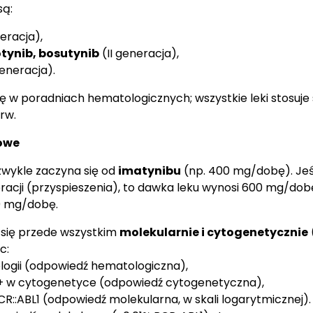
są:
eracja),
otynib, bosutynib
(II generacja),
generacja).
ę w poradniach hematologicznych; wszystkie leki stosuje s
rw.
owe
 zwykle zaczyna się od
imatynibu
(np. 400 mg/dobę). Jeś
eracji (przyspieszenia), to dawka leku wynosi 600 mg/dob
0 mg/dobę.
 się przede wszystkim
molekularnie i cytogenetycznie
c:
ologii (odpowiedź hematologiczna),
h+ w cytogenetyce (odpowiedź cytogenetyczna),
R::ABL1 (odpowiedź molekularna, w skali logarytmicznej).