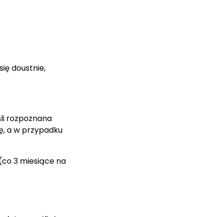
ię doustnie,
li rozpoznana
ę, a w przypadku
(co 3 miesiące na