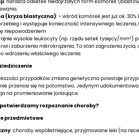
ji
: narasta odsetek niedojrzałych form komórek (blastów
zewania.
a (kryza blastyczna)
: > wśród komórek jest już ok. 30
zebieg i występuje konieczność intensywnego leczenia, 
się niepowodzeniem
krajnie wysokie leukocyty (np. rzędu setek tysięcy/mm³) 
rwi i zaburzenia mikrokrążenia. To stan zagrożenia życia,
 wdrożeniu właściwego leczenia.
dziedziczenie
kszości przypadków zmiana genetyczna powstaje przy
a i nie przenosi się na potomstwo. Jedynym udokumento
ja na promieniowanie jonizujące.
 potwierdzamy rozpoznanie choroby?
ie przedmiotowe
czny
: choroby współistniejące, przyjmowane leki (na rec