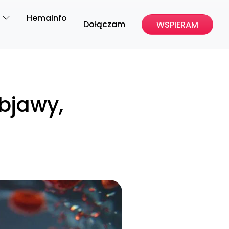
HemaInfo
Dołączam
WSPIERAM
bjawy,