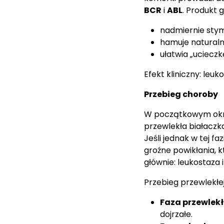
BCR
i
ABL
. Produkt
nadmiernie stym
hamuje natural
ułatwia „uciecz
Efekt kliniczny: le
Przebieg choroby
W początkowym okres
przewlekła białaczka
Jeśli jednak w tej 
groźne powikłania, 
głównie: leukostaza 
Przebieg przewlekłej
Faza przewlek
dojrzałe.