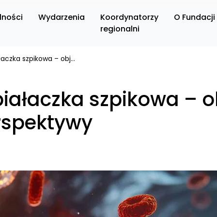
lności
Wydarzenia
Koordynatorzy
O Fundacji
regionalni
Przewlekła białaczka szpikowa – objawy, terapia i perspektywy
białaczka szpikowa – o
erspektywy