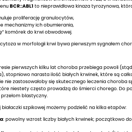
 genu
BCR::ABL1
to nieprawidłowa kinaza tyrozynowa, któr
uluje proliferację granulocytów,
ne mechanizmy ich obumierania,
kę” komórek do krwi obwodowej.
ukocytoza w morfologii krwi bywa pierwszym sygnałem cho
ie pierwszych kilku lat choroba przebiega powoli (stąd
), stopniowo narasta ilość białych krwinek, które są cał
fazie nie zastosowałoby się skutecznego leczenia chorob
które niestety często prowadzą do śmierci chorego. Do p
i przełom blastyczny.
 białaczki szpikowej możemy podzielić na kilka etapów:
ła
: powolny wzrost liczby białych krwinek; początkowo d