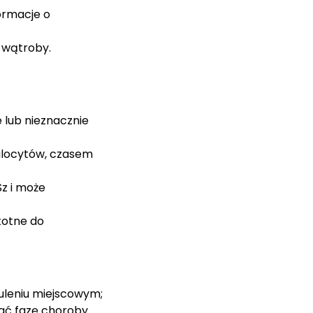
formacje o
i wątroby.
 lub nieznacznie
ulocytów, czasem
z i może
stotne do
zuleniu miejscowym;
ać fazę choroby