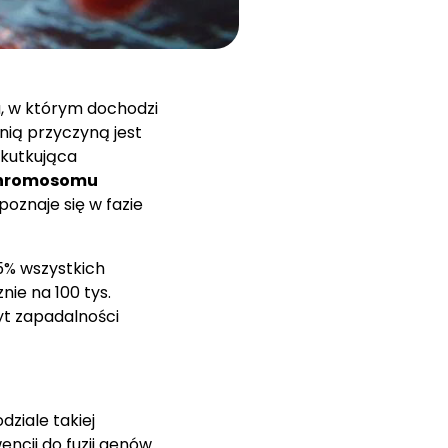
u, w którym dochodzi
nią przyczyną jest
skutkująca
hromosomu
poznaje się w fazie
15% wszystkich
nie na 100 tys.
t zapadalności
ziale takiej
ncji do fuzji genów