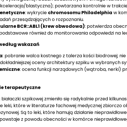
akceleracja/blastyczna); powtarzana kontrolnie w trakcie
enetyczne
: wykrycie
chromosomu Philadelphia
w kom
adań przesądzających o rozpoznaniu.
ularne BCR::ABL1 (krew obwodowa)
: potwierdza obec
 podstawowe również do monitorowania odpowiedzi na le
 według wskazań
a
: pobranie walca kostnego z talerza kości biodrowej; ni
 dokładniejszej oceny architektury szpiku w wybranych sy
hemiczne
: ocena funkcji narządowych (wątroba, nerki) pr
cie terapeutyczne
białaczki szpikowej zmieniło się radykalnie przed kilkunast
leki, które w literaturze fachowej medycznej zbiorczo ok
rozynowej. Są to leki, które hamują działanie nieprawidłowe
 powstaje z powodu obecności w komórce nieprawidłoweg