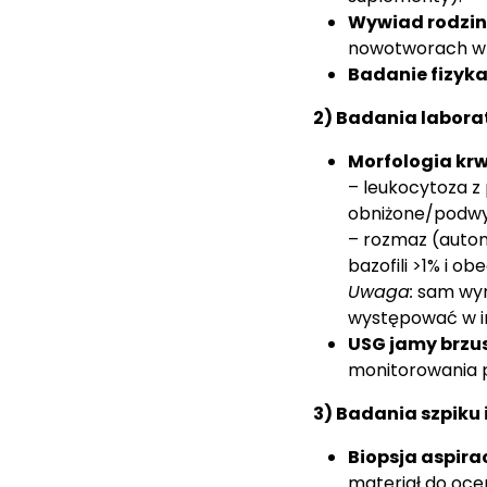
Wywiad rodzi
nowotworach w r
Badanie fizyka
2) Badania labora
Morfologia kr
– leukocytoza z
obniżone/podwy
– rozmaz (auto
bazofili >1% i o
Uwaga:
sam wyni
występować w i
USG jamy brzu
monitorowania p
3) Badania szpiku
Biopsja aspira
materiał do oce