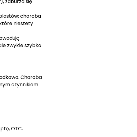
), zaburza się
% blastów; choroba
które niestety
powodują
 ale zwykle szybko
padkowo. Choroba
wanym czynnikiem
eptę, OTC,