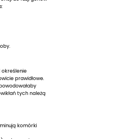
a:
roby.
 określenie
kowicie prawidłowe.
a spowodowałaby
owikłań tych należą
ominują komórki