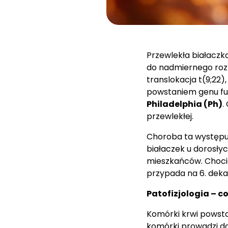
Przewlekła białaczk
do nadmiernego rozr
translokacja t(9;22)
powstaniem genu f
Philadelphia (Ph)
.
przewlekłej.
Choroba ta występuje
białaczek u dorosłyc
mieszkańców. Choci
przypada na 6. dekad
Patofizjologia – co
Komórki krwi powsta
komórki prowadzi d