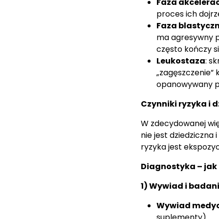
Faza akcelerac
proces ich dojr
Faza blastyczn
ma agresywny pr
często kończy 
Leukostaza
: s
„zagęszczenie” k
opanowywany po
Czynniki ryzyka i 
W zdecydowanej wię
nie jest dziedziczn
ryzyka jest ekspozyc
Diagnostyka – jak
1) Wywiad i badan
Wywiad medy
suplementy).