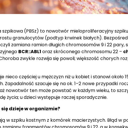
a szpikowa (PBSz) to nowotwór mieloproliferacyjny szpik
ostu granulocytów (podtyp krwinek białych). Bezpośred
, czyli zamiana ramion długich chromosomów 9 i 22 pary, 
uzyjnego
BCR::ABL1
oraz skróconego chromosomu 22 –
c
 Choroba zwykle rozwija się powoli; większość chorych roz
 nieco częściej u mężczyzn niż u kobiet i stanowi około 
h. Zapadalność szacuje się na ok. 1–2 nowe przypadki rocz
aż nowotwór ten może powstać w każdym wieku, to szczy
ę życia; u dzieci występuje raczej sporadycznie.
 się dzieje w organizmie?
ją w szpiku kostnym z komórek macierzystych. Błąd w pod
o zamiany fragmentów chromosomów 9 i 22, a w konsekwe