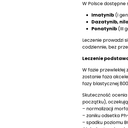
W Polsce dostępne 
Imatynib
(I gen
Dazatynib, nil
Ponatynib
(III 
Leczenie prowadzi si
codziennie, bez prze
Leczenie podstaw
W fazie przewlekłej
zostanie faza akcel
fazy blastycznej 80
Skuteczność ocenia
początku), oczekują
– normalizacji morf
– zaniku odsetka P
– spadku poziomu BC