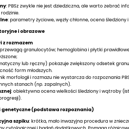
nny
: PBSz zwykle nie jest dziedziczna, ale warto zebrać in
odzinie.
lne
: parametry życiowe, węzły chłonne, ocena śledziony 
toryjne i obrazowe
wi z rozmazem
 przewagą granulocytów; hemoglobina i płytki prawidłowe
ższone;
matyczny lub ręczny) pokazuje zwiększony odsetek gran
becność form młodszych.
k morfologii i rozmazu nie wystarcza do rozpoznania PBS
nnych stanach (np. zapalnych).
sznej
: obiektywna ocena wielkości śledziony i wątroby (i
rogresji).
 i genetyczne (podstawa rozpoznania)
cyjna szpiku
: krótka, mało inwazyjna procedura w zniec
ny cytologicznej i badań dodatkowych. Pomaga różnicow