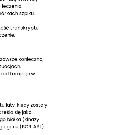
 leczenia.
órkach szpiku;
ność transkryptu
czenie.
e zawsze konieczna,
tuacjach.
zed terapią i w
u laty, kiedy zostały
reśla się jako
go białka (kinazy
o genu (BCR::ABL).